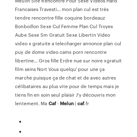
Meulin Site Rencontre Pour Sexe Videos Hard
Francaises Travesti…
mon plan cul est très
tendre rencontre fille coquine bordeauz
Bonboillon Sexe Cul Femme Plan Cul Troyes
Aube Sexe Sm Gratuit Sexe Libertin Video
video x gratuite a telecharger annonce plan cul
puy de dome video cams porn rencontre
libertine…
Gros fille Erdre nue sur noire xgratuit
film seins Nort
Vous quelqu' pour une ça
marche puisque ça de chat et de avec autres
célibataires au plus vite pour de temps mais je
tiens fin en soin seul plaisir J'y découvris mon
lentement. Ma
Caf
-
Melun
|
caf
.fr