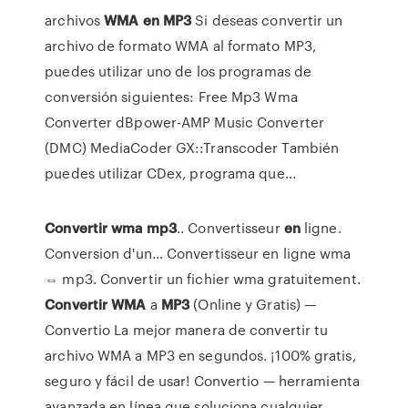
archivos
WMA
en
MP3
Si deseas convertir un
archivo de formato WMA al formato MP3,
puedes utilizar uno de los programas de
conversión siguientes: Free Mp3 Wma
Converter dBpower-AMP Music Converter
(DMC) MediaCoder GX::Transcoder También
puedes utilizar CDex, programa que...
Convertir
wma
mp
3
.. Convertisseur
en
ligne.
Conversion d'un… Convertisseur en ligne wma
⇔ mp3. Convertir un fichier wma gratuitement.
Convertir
WMA
a
MP
3
(Online y Gratis) —
Convertio La mejor manera de convertir tu
archivo WMA a MP3 en segundos. ¡100% gratis,
seguro y fácil de usar! Convertio — herramienta
avanzada en línea que soluciona cualquier