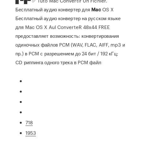
█ ▀█▀ ✅ Tuto Mac Convertir Un Fichier.
Бесплатный аудио конвертер для
Mac
OS X
Бесплатный аудио конвертер на русском языке
для Mac OS X AuI ConverteR 48x44 FREE
предоставляет возможность: конвертирования
одиночных файлов PCM (WAV, FLAC, AIFF, mp3 и
пр.) в PCM с разрешением до 24 бит / 192 кГц;
CD риппинга одного трека в PCM файл
718
1953