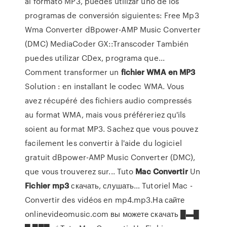
al formato MP3, puedes utilizar uno de los
programas de conversión siguientes: Free Mp3
Wma Converter dBpower-AMP Music Converter
(DMC) MediaCoder GX::Transcoder También
puedes utilizar CDex, programa que...
Comment transformer un
fichier
WMA
en
MP
3
Solution : en installant le codec WMA. Vous
avez récupéré des fichiers audio compressés
au format WMA, mais vous préféreriez qu'ils
soient au format MP3. Sachez que vous pouvez
facilement les convertir à l'aide du logiciel
gratuit dBpower-AMP Music Converter (DMC),
que vous trouverez sur... Tuto
Mac
Convertir
Un
Fichier
mp
3
скачать, слушать… Tutoriel Mac -
Convertir des vidéos en mp4.mp3.На сайте
onlinevideomusic.com вы можете скачать █▬█