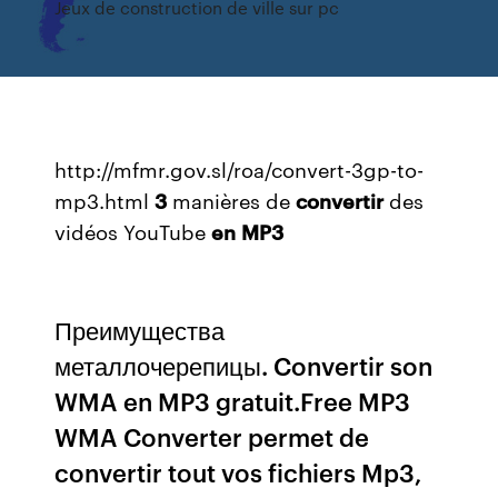
Jeux de construction de ville sur pc
http://mfmr.gov.sl/roa/convert-3gp-to-
mp3.html
3
manières de
convertir
des
vidéos YouTube
en
MP3
Преимущества
металлочерепицы. Convertir son
WMA en MP3 gratuit.Free MP3
WMA Converter permet de
convertir tout vos fichiers Mp3,