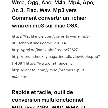
Wma, Ogg, Aac, M4a, Mp4, Ape,
Ac 3, Flac, Wav: Mp3 vers
Comment convertir un fichier
wma en mp3 sur mac OSX.
https://techlandia.com/convertir-wma-mp3-
utilizando-itunes-como_20093/
http://grvl.cc/index.php?topic=72627
http://forum.hockeymagasinet.dk/viewtopic.php?
t=40811 https://www.cnetfrance.fr/
http://vonetel.com/ylm9oi/premiere-plus-
m4a.html
Rapide et facile, outil de
conversion multifonctionnel
MIDI vers MP3, WAV, WMA et