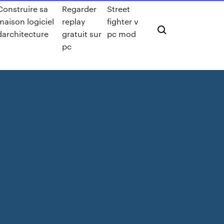
Construire sa
Regarder
Street
maison logiciel
replay
fighter v
darchitecture
gratuit sur
pc mod
pc