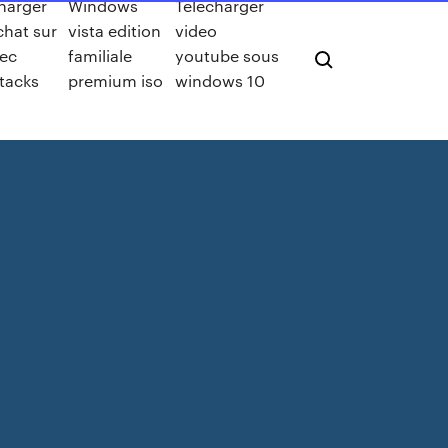
harger
Windows
Telecharger
hat sur
vista edition
video
vec
familiale
youtube sous
tacks
premium iso
windows 10