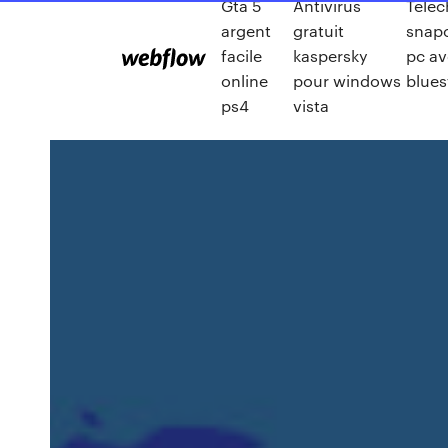
Gta 5
Antivirus
Telec
argent
gratuit
snapc
facile
kaspersky
pc a
online
pour windows
blues
ps4
vista