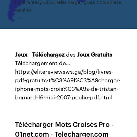
Final fantasy vii pc télécharger gratuit complete
version
Jeux
-
Téléchargez
des
Jeux
Gratuits
–
Téléchargement de…
https://elitereviewsws.ga/blog/livres-
pdf-gratuits-t%C3%A9l%C3%A9charger-
iphone-mots-crois%C3%A9s-de-tristan-
bernard-16-mai-2007-poche-pdf.html
Télécharger Mots Croisés Pro -
01net.com - Telecharger.com