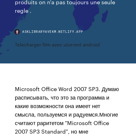
produits on n'a pas toujours une seule
regle .
ASKLIBRARYAVEKM.NETLIFY.APP
Telecharger film avec utorrent android
Microsoft Office Word 2007 SP3. Думаю
расписывать, что это за программа и
какие возможности она имеет нет
смысла, пользуемся и радуемся.Многие
считают раритетом "Microsoft Office
2007 SP3 Standard", но мне