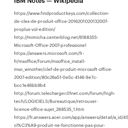
IBM Notes — Wikipédia
https://www.findproductkeys.com/collection-
de-cles-de-produit-office-2016201020132007-
proplus-vol-edition/
http://mimicha.centerblog.net/6188355-
Microsoft-Office-2007-professionel
https://answers.microsoft.com/fr-
fr/msoffice/forum/msoffice_install-
mso_winother/clef-de-produit-microsoft-office-
2007-edition/80c26a51-0e5c-4146-9e7c-
bcc1e46bb9b4
http://forum.telecharger.01net.com/forum/high-
tech/LOGICIELS/Bureautique/retrouver-
licence-office-sujet_288535_1.htm
https://fr.answers.acer.com/app/answers/detail/a_id/45
cl%C3%A9-produit-ne-fonctionne-pas-pour-