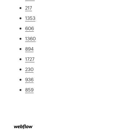
217
1353
606
1360
894
1727
230
936
859