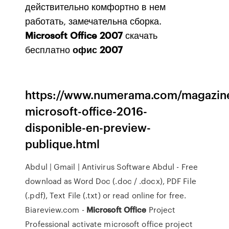
действительно комфортно в нем
работать, замечательна сборка.
Microsoft
Office
2007
скачать
бесплатно
офис
2007
https://www.numerama.com/magazin
microsoft-office-2016-
disponible-en-preview-
publique.html
Abdul | Gmail | Antivirus Software
Abdul - Free
download as Word Doc (.doc / .docx), PDF File
(.pdf), Text File (.txt) or read online for free.
Biareview.com -
Microsoft Office
Project
Professional
activate microsoft office project