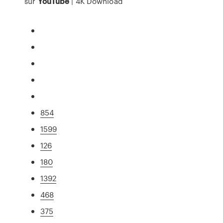
sur
YouTube
| 4K Download
854
1599
126
180
1392
468
375