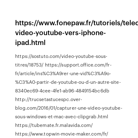
https://www.fonepaw.fr/tutoriels/tele
video-youtube-vers-iphone-
ipad.html
https://sostuto.com/video-youtube-sous-
titres/18753/ https://support.office.com/fr-
fr/article/ins%C3%A9rer-une-vid%C3%A9o-
%C3%A0-partir-de-youtube-ou-d-un-autre-site-
8340ec69-4cee-4fe1-ab96-4849154bc6db
http://trucsetastucespc.over-
blog.com/2016/01/capturer-une-video-youtube-
sous-windows-et-mac-avec-clipgrab.html
https://tubemate.fr.malavida.com/
https://www.topwin-movie-maker.com/fr/