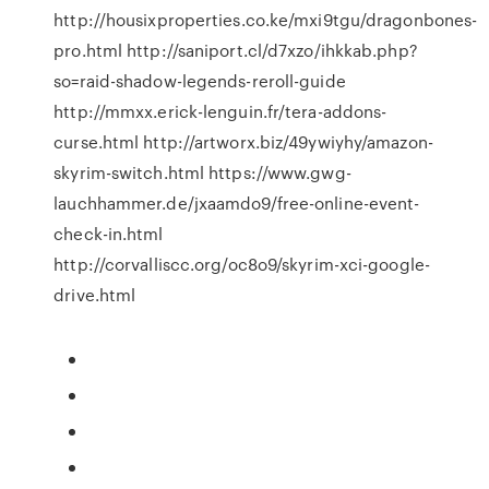
http://housixproperties.co.ke/mxi9tgu/dragonbones-
pro.html http://saniport.cl/d7xzo/ihkkab.php?
so=raid-shadow-legends-reroll-guide
http://mmxx.erick-lenguin.fr/tera-addons-
curse.html http://artworx.biz/49ywiyhy/amazon-
skyrim-switch.html https://www.gwg-
lauchhammer.de/jxaamdo9/free-online-event-
check-in.html
http://corvalliscc.org/oc8o9/skyrim-xci-google-
drive.html