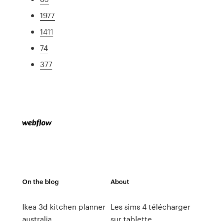
1977
1411
74
377
On the blog
About
Ikea 3d kitchen planner
Les sims 4 télécharger
australia
sur tablette