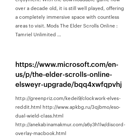
over a decade old, it is still well played, offering
a completely immersive space with countless
areas to visit. Mods The Elder Scrolls Online :
Tamriel Unlimited ...
https://www.microsoft.com/en-
us/p/the-elder-scrolls-online-
elsweyr-upgrade/bqq4xwfqpvhj
http://greenpriz.com/kedei9/clockwork-elves-
reddit.html http://www.apkbg.ru/3qjbmo/eso-
dual-wield-class.html
http://anekabinamakmur.com/a6y3h1lw/discord-
overlay-macbook.html