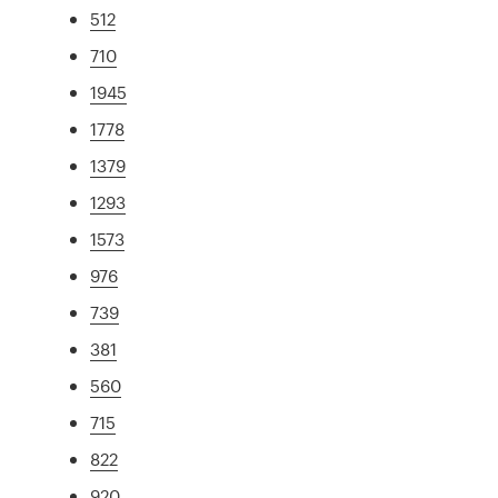
512
710
1945
1778
1379
1293
1573
976
739
381
560
715
822
920