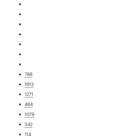
788
1913
1271
464
1079
542
114