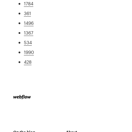
1784
361
1496
1367
534
1990
428
On the blog
About