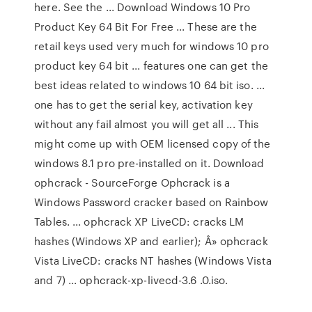
here. See the ... Download Windows 10 Pro
Product Key 64 Bit For Free ... These are the
retail keys used very much for windows 10 pro
product key 64 bit ... features one can get the
best ideas related to windows 10 64 bit iso. ...
one has to get the serial key, activation key
without any fail almost you will get all ... This
might come up with OEM licensed copy of the
windows 8.1 pro pre-installed on it. Download
ophcrack - SourceForge Ophcrack is a
Windows Password cracker based on Rainbow
Tables. ... ophcrack XP LiveCD: cracks LM
hashes (Windows XP and earlier); Â» ophcrack
Vista LiveCD: cracks NT hashes (Windows Vista
and 7) ... ophcrack-xp-livecd-3.6 .0.iso.