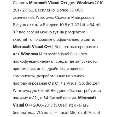
Скачать
Microsoft
Visual
C++
для
Windows
2019
2017 2015… Бесплатно. Более 30 000
скачиваний. Windows. Скачать Майкрософт
Визуал c++ для Виндовс 10 8 и 7 32 bit и 64 bit
XP все версии можно тут на programmi-
skachat.ru по ссылке с официального сайта.
Microsoft
Visual
C++
| Бесплатные программы
для
Windows
Microsoft Visual C++ - это
полнофункциональная среда, где запускаются
приложения, игры, драйверы и прочие
компоненты, разработанные на языках
программирования C и C++ в Visual Studio для
WindowsДля 64-bit Виндовс обычно требуется
наличие и 32-, и 64-битной версии.
Microsoft
Visual
C++
2005-2017 (VCredist) скачать
бесплатно… VCredist — пакет Microsoft Visual